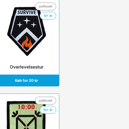
Uofficielt
12+ år
Overlevelsestur
Køb for 20 kr
Uofficielt
12+ år