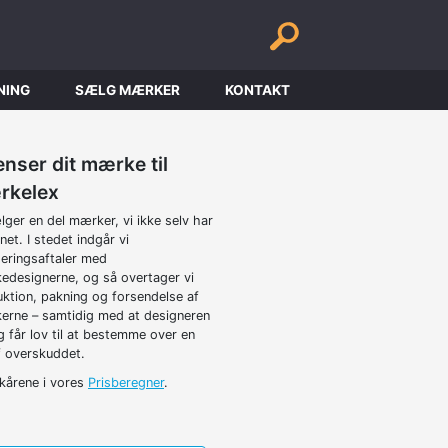
NING
SÆLG MÆRKER
KONTAKT
enser dit mærke til
rkelex
lger en del mærker, vi ikke selv har
net. I stedet indgår vi
seringsaftaler med
designerne, og så overtager vi
ktion, pakning og forsendelse af
rne – samtidig med at designeren
g får lov til at bestemme over en
f overskuddet.
lkårene i vores
Prisberegner
.