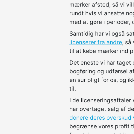
mærker afsted, så vi vil
rundt hvis vi ansatte nog
med at gøre i perioder, 
Samtidig har vi også sat
licenserer fra andre
, så
til at købe mærker ind p
Det eneste vi har taget 
bogføring og udførsel a
en sur pligt for os, og i
til.
I de licenseringsaftaler
har overtaget salg af d
donere deres overskud v
begrænse vores profit til