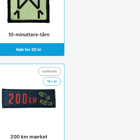
10-minutters-tårn
Køb for 20 kr
Uofficielt
16+ år
200 km mærket