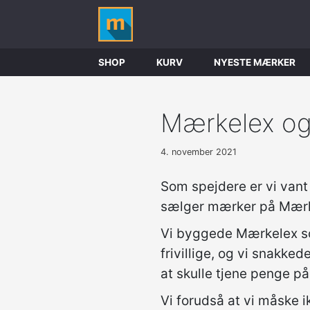
SHOP
KURV
NYESTE MÆRKER
Mærkelex o
4. november 2021
Som spejdere er vi vant ti
sælger mærker på Mærke
Vi byggede Mærkelex som
frivillige, og vi snakked
at skulle tjene penge på
Vi forudså at vi måske ik