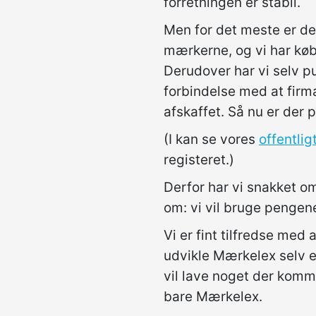
forretningen er stabil.
Men for det meste er de
mærkerne, og vi har købt
Derudover har vi selv pu
forbindelse med at firmae
afskaffet. Så nu er der 
(I kan se vores
offentli
registeret.)
Derfor har vi snakket om
om: vi vil bruge pengen
Vi er fint tilfredse med 
udvikle Mærkelex selv er
vil lave noget der komm
bare Mærkelex.