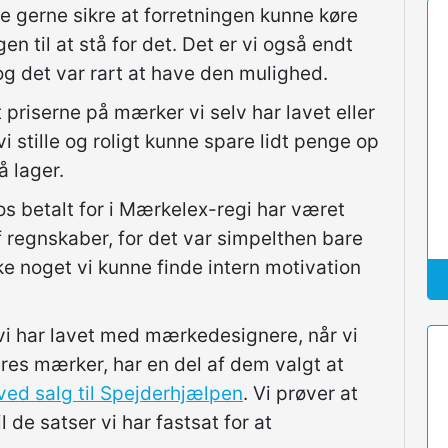
le gerne sikre at forretningen kunne køre
en til at stå for det. Det er vi også endt
og det var rart at have den mulighed.
 priserne på mærker vi selv har lavet eller
 vi stille og roligt kunne spare lidt penge op
å lager.
os betalt for i Mærkelex-regi har været
f regnskaber, for det var simpelthen bare
kke noget vi kunne finde intern motivation
 vi har lavet med mærkedesignere, når vi
eres mærker, har en del af dem valgt at
ed salg til Spejderhjælpen
. Vi prøver at
 de satser vi har fastsat for at