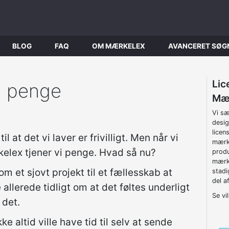
BLOG
FAQ
OM MÆRKELEX
AVANCERET SØG
Lic
g penge
Mæ
Vi sæ
desig
licen
l at det vi laver er frivilligt. Men når vi
mærke
lex tjener vi penge. Hvad så nu?
produ
mærke
 et sjovt projekt til et fællesskab at
stadi
del a
e allerede tidligt om at det føltes underligt
Se vi
 det.
ke altid ville have tid til selv at sende