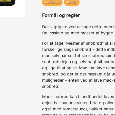
uofficielt
forløb
Formål og regler
Det vigtigste ved at tage dette mærke
fællesskab og med masser af hygge.
For at tage “Mester af snobrød” skal
forskellige slags snobrød - dette indb
man selv har snittet sin snobrødspind
snobrødsdejen og selv bagt sit snobrø
og lige til at spise. Man kan lave uen
snobrød, og det er det mærket går ud
muligheder – enten ved at lave mad-s
snobrød.
Mad-snobrød kan blandt andet lave
dejen har baconstykker, feta og olive
også med tomatsauce), hakket natur