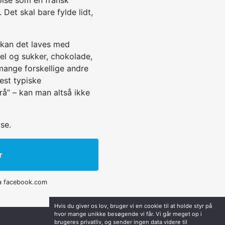
ølse som en fransk
. Det skal bare fylde lidt,
 kan det laves med
el og sukker, chokolade,
mange forskellige andre
est typiske
rå” – kan man altså ikke
se.
r
a facebook.com
Hvis du giver os lov, bruger vi en cookie til at holde styr på
hvor mange unikke besøgende vi får. Vi går meget op i
brugeres privatliv, og sender ingen data videre til