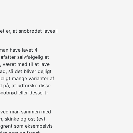
t er, at snobrødet laves i
 man have lavet 4
efatter selvfølgelig at
, været med til at lave
d, så det bliver dejligt
deligt mange varianter af
 på, at udforske disse
nobrød eller dessert-
s ved man sammen med
n, skinke og ost (evt.
-grønt som eksempelvis