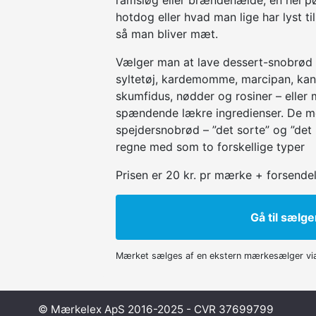
ramsløg eller brændenælde, en hel p
hotdog eller hvad man lige har lyst til
så man bliver mæt.
Vælger man at lave dessert-snobrød
syltetøj, kardemomme, marcipan, kan
skumfidus, nødder og rosiner – eller 
spændende lækre ingredienser. De m
spejdersnobrød – ”det sorte” og ”det 
regne med som to forskellige typer
Prisen er 20 kr. pr mærke + forsendel
Gå til sælge
Mærket sælges af en ekstern mærkesælger vi
© Mærkelex ApS 2016-2025 - CVR 37699799