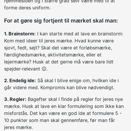
hjemmesiden og i større grad selv være med til at
forme deres uniform.
For at gøre sig fortjent til mærket skal man:
1. Brainstorm:
I kan starte med at lave en brainstorm:
Kom med ideer til jeres mærke. Hvad kunne være
sjovt, fedt, sejt? Skal det være et forløbsmærke,
færdighedsmærke, aktivitetsmærke, eller et
lejermærke? Husk at det gerne må være bare lidt
spejder-relevant 😉.
2. Endelig ide:
Så skal I blive enige om, hvilken ide i
går videre med. Kompromis kan blive nødvendigt.
3. Regler:
Bagefter skal I finde på regler for jeres nye
mærke. Husk at lave en klar formulering som ikke kan
misforstås. Det kan være en god ide at formulere 5 -
10 punkter som man skal gennemføre, før man får
jeres mærke.