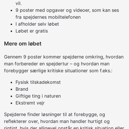
vil.
9 poster med opgaver og videoer, som kan ses
fra spejdernes mobiltelefonen
I afholder selv løbet
Løbet er gratis
Mere om løbet
Gennem 9 poster kommer spejderne omkring, hvordan
man forbereder en spejdertur – og hvordan man
forebygger særlige kritiske situationer som f.eks.:
Fysisk tilskadekomst
Brand
Giftige ting i naturen
Ekstremt vejr
Spejderne finder løsninger til at forebygge, og
reflekterer over, hvordan man handler hurtigt og
rigtigt, hvis der alligevel opstår en kritisk situation eller