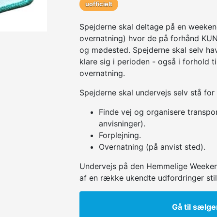
uofficielt
Spejderne skal deltage på en weeken
overnatning) hvor de på forhånd KU
og mødested. Spejderne skal selv hav
klare sig i perioden - også i forhold 
overnatning.
Spejderne skal undervejs selv stå for
Finde vej og organisere transport
anvisninger).
Forplejning.
Overnatning (på anvist sted).
Undervejs på den Hemmelige Weeken
af en række ukendte udfordringer stil
Gå til sælge