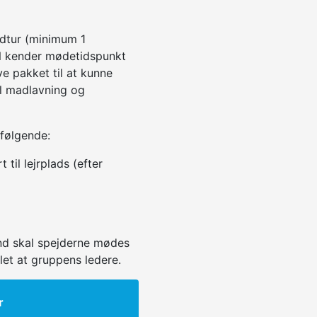
dtur (minimum 1
N kender mødetidspunkt
e pakket til at kunne
til madlavning og
 følgende:
 til lejrplads (efter
d skal spejderne mødes
let at gruppens ledere.
r