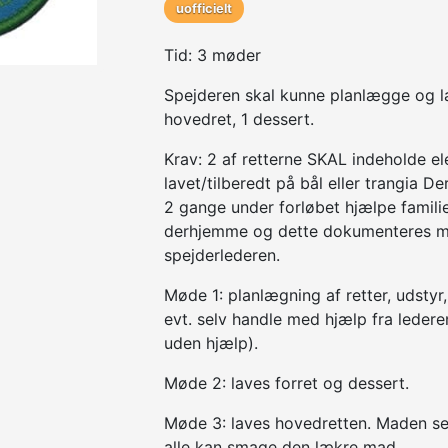
uofficielt
Tid: 3 møder
Spejderen skal kunne planlægge og lav
hovedret, 1 dessert.
Krav: 2 af retterne SKAL indeholde e
lavet/tilberedt på bål eller trangia 
2 gange under forløbet hjælpe famili
derhjemme og dette dokumenteres med
spejderlederen.
Møde 1: planlægning af retter, udstyr,
evt. selv handle med hjælp fra ledere
uden hjælp).
Møde 2: laves forret og dessert.
Møde 3: laves hovedretten. Maden se
alle kan smage den lækre mad.