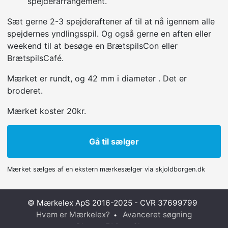
spejderarrangement.
Sæt gerne 2-3 spejderaftener af til at nå igennem alle
spejdernes yndlingsspil. Og også gerne en aften eller
weekend til at besøge en BrætspilsCon eller
BrætspilsCafé.
Mærket er rundt, og 42 mm i diameter . Det er
broderet.
Mærket koster 20kr.
Gå til sælger
Mærket sælges af en ekstern mærkesælger via skjoldborgen.dk
© Mærkelex ApS 2016-2025 - CVR 37699799
Hvem er Mærkelex?
Avanceret søgning
•
Blog
FAQ
Shop
•
•