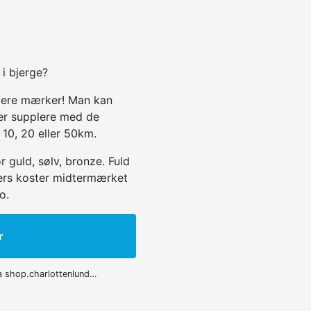
i bjerge?
 flere mærker! Man kan
er supplere med de
e 10, 20 eller 50km.
guld, sølv, bronze. Fuld
lers koster midtermærket
o.
r
a shop.charlottenlund…