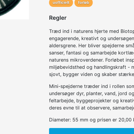
uofficielt
forløb
Regler
Træd ind i naturens hjerte med Bioto
engagerende, kreativt og undersøgend
aldersgrene. Her bliver spejderne sm
sanser, fantasi og samarbejde kortlæg
naturens mikroverdener. Forløbet inspi
miljøbevidsthed og handlingskraft - 
sjovt, bygger viden og skaber stærke
Mini-spejderne træder ind i rollen so
undersøger dyr, planter, vand, jord 
feltarbejde, byggeprojekter og kreat
deres evne til at observere, samarbe
Diameter: 55 mm og prisen er 20,00 kr