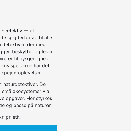
p-Detektiv — et
e spejderforløb til alle
å detektiver, der med
ger, beskytter og leger i
rerer til nysgerrighed,
mens spejderne har det
 spejderoplevelser.
m naturdetektiver. De
og små økosystemer via
ive opgaver. Her styrkes
jde og passe på naturen.
. pr. stk.